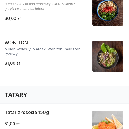
bambusem / bulion drobiowy z kurczakiem /
grzybami mun / omletem
30,00 zł
WON TON
bulion wołowy, pierożki won ton, makaron
ryżowy
31,00 zł
TATARY
Tatar z łososia 150g
51,00 zł