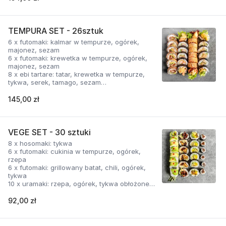
TEMPURA SET - 26sztuk
6 x futomaki: kalmar w tempurze, ogórek,
majonez, sezam
6 x futomaki: krewetka w tempurze, ogórek,
majonez, sezam
8 x ebi tartare: tatar, krewetka w tempurze,
tykwa, serek, tamago, sezam
6 x vege kokos: shitake na słodko, inari,
avocado – rolka w kokosowej tempurze
145,00 zł
VEGE SET - 30 sztuki
8 x hosomaki: tykwa
6 x futomaki: cukinia w tempurze, ogórek,
rzepa
6 x futomaki: grillowany batat, chili, ogórek,
tykwa
10 x uramaki: rzepa, ogórek, tykwa obłożone
avocado
92,00 zł