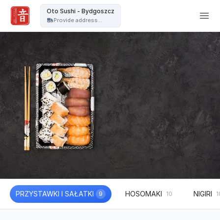
Oto Sushi - Bydgoszcz - Oto Sushi - Bydgoszcz
Oto Sushi - Bydgoszcz
Provide address...
PRZYSTAWKI I SAŁATKI
HOSOMAKI
NIGIRI
9
10
1