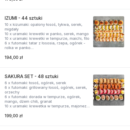
IZUMI - 44 sztuki
10 x kizumaki: opalony łosoś, tykwa, serek,
migdały
10 x uramaki: krewetki w panko, serek, mango
10 x uramaki: krewetki w tempurze, maichi, filo
6 x futomaki: tatar z łososia, rzepa, ogórek -
rolka w panko
8 x tamagomaki: grillowany łosoś, tykwa,
serek
194,00 zł
SAKURA SET - 48 sztuki
6 x futomaki: łosoś, ogórek, serek
6 x futomaki: grillowany łosoś, ogórek, serek,
orzechy
6 x futomaki: dorada w tempurze, ogórek,
mango, dżem chili, granat
10 x uramaki: krewetka w tempurze, majonez,
ogórek, tempura
10 x uramaki: por w tempurze, ogórek, serek,
199,00 zł
tatar z łososia
10 x uramaki: krewetki w panko, ogórek,
rzepa, majonez, grillowany tatar z tuńczyka,