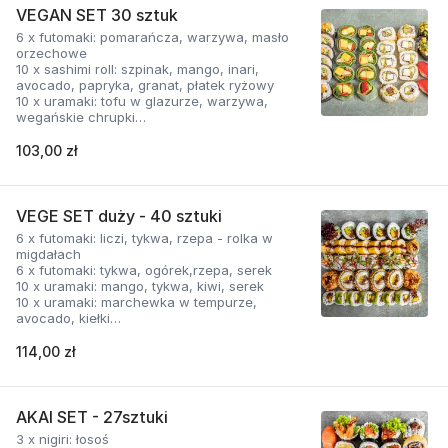
VEGAN SET 30 sztuk
6 x futomaki: pomarańcza, warzywa, masło
orzechowe
10 x sashimi roll: szpinak, mango, inari,
avocado, papryka, granat, płatek ryżowy
10 x uramaki: tofu w glazurze, warzywa,
wegańskie chrupki
2 x gunkan: rajska sałatka, kolendra, orzechy
2 x nigiri: warzywa
103,00 zł
VEGE SET duży - 40 sztuki
6 x futomaki: liczi, tykwa, rzepa - rolka w
migdałach
6 x futomaki: tykwa, ogórek,rzepa, serek
10 x uramaki: mango, tykwa, kiwi, serek
10 x uramaki: marchewka w tempurze,
avocado, kiełki
8 x tamagomaki: banan w panko, sos
czekladowy
114,00 zł
AKAI SET - 27sztuki
3 x nigiri: łosoś