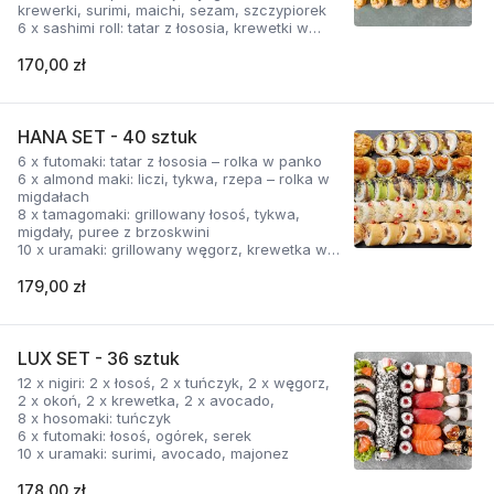
krewerki, surimi, maichi, sezam, szczypiorek
6 x sashimi roll: tatar z łososia, krewetki w
tempurze, szpinak
170,00 zł
HANA SET - 40 sztuk
6 x futomaki: tatar z łososia – rolka w panko
6 x almond maki: liczi, tykwa, rzepa – rolka w
migdałach
8 x tamagomaki: grillowany łosoś, tykwa,
migdały, puree z brzoskwini
10 x uramaki: grillowany węgorz, krewetka w
tempurze, avocado, mango, sezam
10 x uramaki: krewetka w panko, avocado, filo
179,00 zł
LUX SET - 36 sztuk
12 x nigiri: 2 x łosoś, 2 x tuńczyk, 2 x węgorz,
2 x okoń, 2 x krewetka, 2 x avocado,
8 x hosomaki: tuńczyk
6 x futomaki: łosoś, ogórek, serek
10 x uramaki: surimi, avocado, majonez
178,00 zł