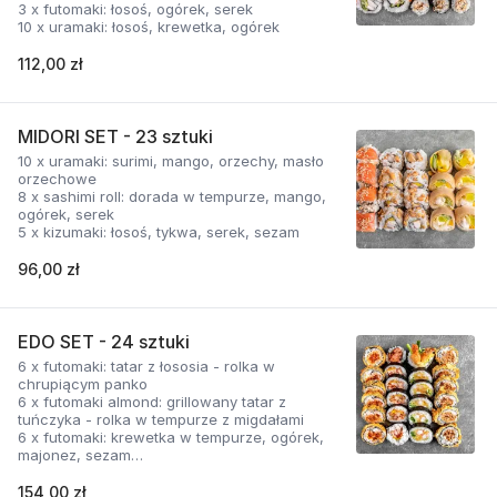
3 x futomaki: łosoś, ogórek, serek
10 x uramaki: łosoś, krewetka, ogórek
112,00 zł
MIDORI SET - 23 sztuki
10 x uramaki: surimi, mango, orzechy, masło
orzechowe
8 x sashimi roll: dorada w tempurze, mango,
ogórek, serek
5 x kizumaki: łosoś, tykwa, serek, sezam
96,00 zł
EDO SET - 24 sztuki
6 x futomaki: tatar z łososia - rolka w
chrupiącym panko
6 x futomaki almond: grillowany tatar z
tuńczyka - rolka w tempurze z migdałami
6 x futomaki: krewetka w tempurze, ogórek,
majonez, sezam
6 x futomaki: grillowany łosoś, masło
orzechowe, mango - puree z tajskiego mango
154,00 zł