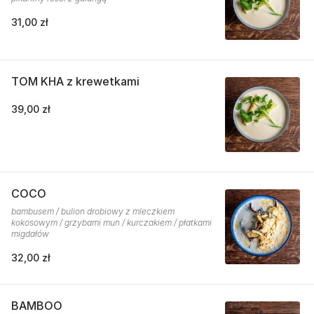
31,00 zł
TOM KHA z krewetkami
39,00 zł
COCO
bambusem / bulion drobiowy z mleczkiem
kokosowym / grzybami mun / kurczakiem / płatkami
migdałów
32,00 zł
BAMBOO