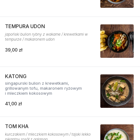
TEMPURA UDON
japoński bulion rybny z wakame / krewetkami w
tempurze / makaronem udon
39,00 zł
KATONG
singapurski bulion z krewetkami,
grillowanym tofu, makaronem ryżowym
i mleczkiem kokosowym
41,00 zł
TOM KHA
kurczakiem / mleczkiem kokosowym / tajski lekko
pikantny rosół z galangą