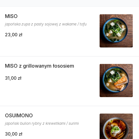
MISO
japońska zupa z pasty sojowej z wakame / tofu
23,00 zł
MISO z grillowanym łososiem
31,00 zł
OSUIMONO
japoński bulion rybny z krewetkami / surimi
30,00 zł