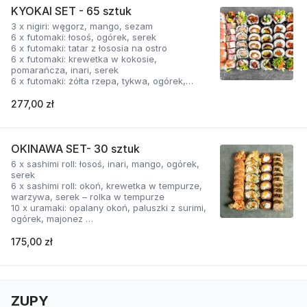
pomarańcza
KYOKAI SET - 65 sztuk
3 x nigiri: węgorz, mango, sezam
6 x futomaki: łosoś, ogórek, serek
6 x futomaki: tatar z łososia na ostro
6 x futomaki: krewetka w kokosie,
pomarańcza, inari, serek
6 x futomaki: żółta rzepa, tykwa, ogórek,
serek
8 x uramaki: grillowany tatar z tuńczyka
277,00 zł
8 x kizumaki: łosoś, tykwa, serek
10 x tamagomaki: kalmar w tempurze,
majonez, chili,
10 x sashimi roll: łosoś, warzywa, serek.
OKINAWA SET- 30 sztuk
6 x sashimi roll: łosoś, inari, mango, ogórek,
serek
6 x sashimi roll: okoń, krewetka w tempurze,
warzywa, serek – rolka w tempurze
10 x uramaki: opalany okoń, paluszki z surimi,
ogórek, majonez
8 x tamagomaki: łosoś, paluszki z surimi,
tobiko, krewetka w tempurze, majonez
175,00 zł
ZUPY