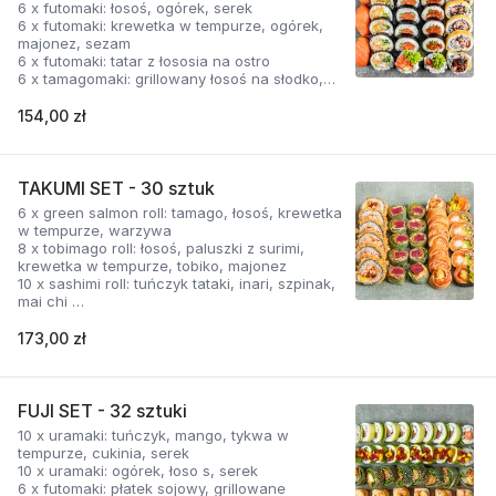
6 x futomaki: łosoś, ogórek, serek
6 x futomaki: krewetka w tempurze, ogórek,
majonez, sezam
6 x futomaki: tatar z łososia na ostro
6 x tamagomaki: grillowany łosoś na słodko,
tykwa, serek, tamago, sezam
154,00 zł
TAKUMI SET - 30 sztuk
6 x green salmon roll: tamago, łosoś, krewetka
w tempurze, warzywa
8 x tobimago roll: łosoś, paluszki z surimi,
krewetka w tempurze, tobiko, majonez
10 x sashimi roll: tuńczyk tataki, inari, szpinak,
mai chi
6 x futomaki: grillowany łosoś, masło
orzechowe, mango, tykwa – rolka w
173,00 zł
orzechowej tempurze
FUJI SET - 32 sztuki
10 x uramaki: tuńczyk, mango, tykwa w
tempurze, cukinia, serek
10 x uramaki: ogórek, łoso s, serek
6 x futomaki: płatek sojowy, grillowane